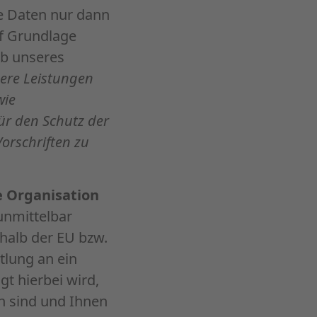
e Daten nur dann
uf Grundlage
eb unseres
ere Leistungen
wie
r den Schutz der
orschriften zu
e Organisation
unmittelbar
rhalb der EU bzw.
tlung an ein
gt hierbei wird,
 sind und Ihnen