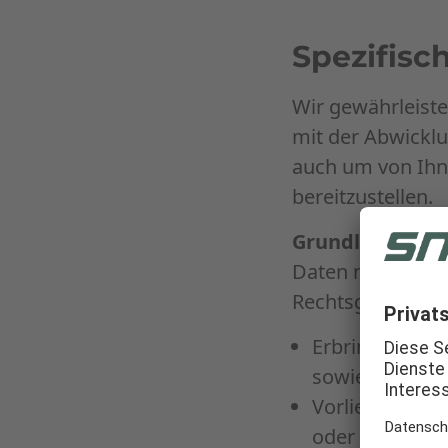
Spezifisc
Wir gewährleiste
mit der Abwicklu
auch um von Ihne
bereitzustellen.
Grundlagen der
Daten nur unter
Rechtsgrundlage
Erbringung uns
sowie der Onli
Vorliegen Ihre
oder im Onlin