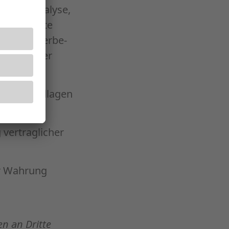
an der Analyse,
rer Website
ilen zu Werbe-
Einsatz der
Rechtgrundlagen
 vertraglicher
zur Wahrung
en an Dritte