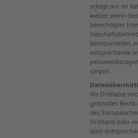
erfolgt nur im R
weiter, wenn dies
berechtigter Int
Geschäftsbetrie
bereitzustellen, 
entsprechende te
personenbezogene
sorgen.
Datenübermittlu
Als Drittland si
geltendes Recht 
des Europäischen
Drittland oder ei
dass entspreche