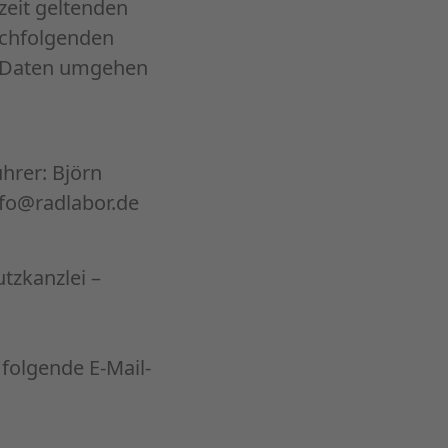
eit geltenden
achfolgenden
n Daten umgehen
hrer: Björn
nfo@radlabor.de
zkanzlei –
folgende E-Mail-