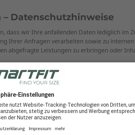
h – Datenschutzhinweise
n, dass wir Ihre anfallenden Daten lediglich 
ng Ihrer Anfragen verarbeiten sowie zu internen
n abgefragte Leistungen zu erbringen oder Inha
 Datenverarbeitung
Wir verarbeiten Ihre per
 Einhaltung der einschlägigen Datenschutzbest
n sind:
erer vertraglichen Leistungen (z. B. Bearbeitung
ne-Services
r elektronischen Einwilligung (z. B. Anmeldung 
e-Bewerbungsverfahren zur längeren Aufbewahr