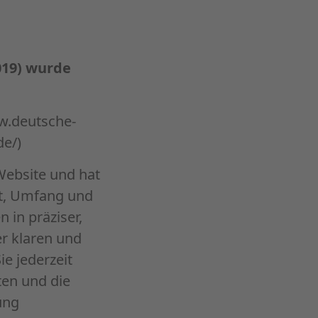
019) wurde
w.deutsche-
de/)
Website und hat
rt, Umfang und
in präziser,
er klaren und
ie jederzeit
ten und die
ung