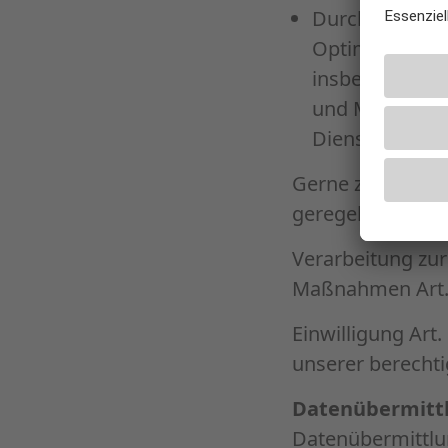
Durchsetzung u
Optimierung un
insbesondere b
und Marketing
Dienste von Dr
Gerne zeigen wir
geregelt sind:
Verarbeitung zur
Maßnahmen Art. 6
Einwilligung Art.
unserer berechtig
Datenübermittl
Datenübermittlun