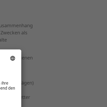
im Zusammenhang
 Zwecken als
lte
sonenbezogenen
immungen.
 von Aufträgen)
zum Newsletter
ung)