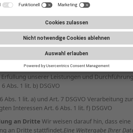
nserer berechtigten Interessen (d. h. Interesse 
d wirtschaftlichem Betrieb und Sicherheit unse
ei der Reichweitenmessung, Erstellung von Prof
zwecken sowie Erhebung von Zugriffsdaten und 
ittanbietern)
 Ihnen auf, an welcher Stelle die vorstehenden 
 Erfüllung unserer Leistungen und Durchführung
 Abs. 1 lit. b) DSGVO
 6 Abs. 1 lit. a) und Art. 7 DSGVO Verarbeitung 
ten Interessen Art. 6 Abs. 1 lit. f) DSGVO
ung an Dritte
Wir weisen darauf hin, dass eine
g an Dritte stattfindet.
Eine Weitergabe Ihrer Dat