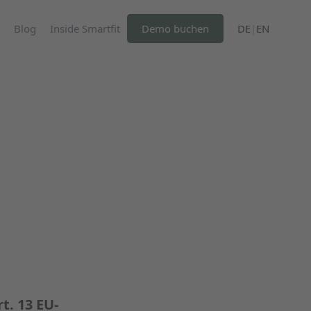
Blog
Inside Smartfit
Demo buchen
DE
|
EN
t. 13 EU-