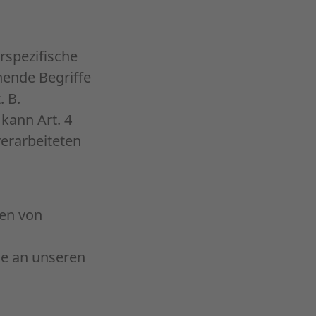
rspezifische
hende Begriffe
. B.
kann Art. 4
erarbeiteten
en von
se an unseren