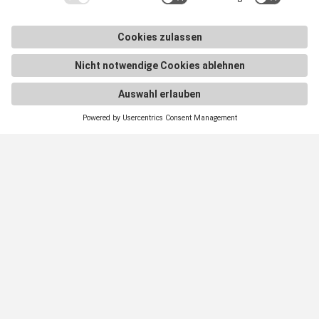
Radlabor GmbH
Heinrich-von-Stephan-Str. 5c
79100
Freiburg
Smartfit
Support
Rechtliche Hinweise
E-Commerce
Support
AGB
In-Store
E-Commerce-Docs
Impressum
Demo buchen
Downloads
Datenschutz
Karriere
Marketingmaterialien
Cookie Einstellungen
Newsletter
FAQ
Smartfit-Händler
©
2026
Radlabor GmbH