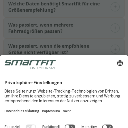
Welche Daten benötigt Smartfit für eine
Größenempfehlung?
Was passiert, wenn mehrere
Fahrradgrößen passen?
Was passiert, wenn die empfohlene
Größe nicht verfügbar ist?
Kann Smartfit auch schon vor der
Produktdetailseite eingesetzt werden?
Wie hilft das Smartfit Bike-Sizing dabei,
Kaufentscheidungen zu vereinfachen?