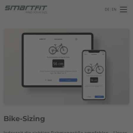
DE
|
EN
Bike-Sizing