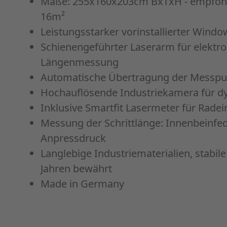
Maße: 255x160x203cm BxTxH - empfohl
16m²
Leistungsstarker vorinstallierter Wind
Schienengeführter Laserarm für elektr
Längenmessung
Automatische Übertragung der Messpun
Hochauflösende Industriekamera für d
Inklusive Smartfit Lasermeter für Radei
Messung der Schrittlänge: Innenbeinfed
Anpressdruck
Langlebige Industriematerialien, stabile
Jahren bewährt
Made in Germany