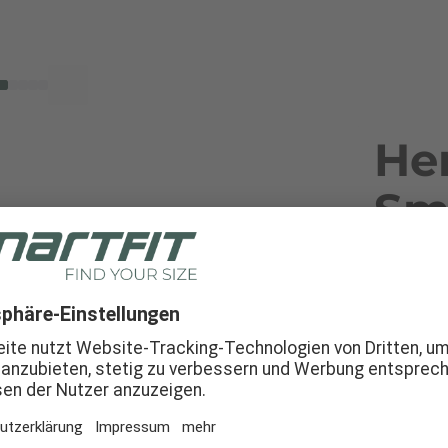
Her
Sm
Umfangr
Welt mit
einzelne
Errechne
Rahmengr