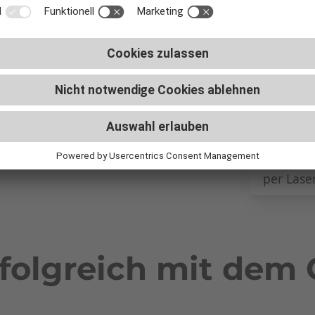
Werde zu
sind dei
fundiert.
Dynamis
umfangre
Stell da
per Lase
folgreich mit dem