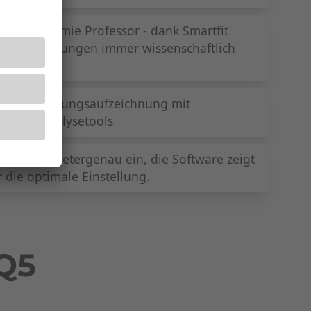
m Ergonomie Professor - dank Smartfit
ne Empfehlungen immer wissenschaftlich
che Bewegungsaufzeichnung mit
ichen Analysetools
s Rad millimetergenau ein, die Software zeigt
r die optimale Einstellung.
 Q5