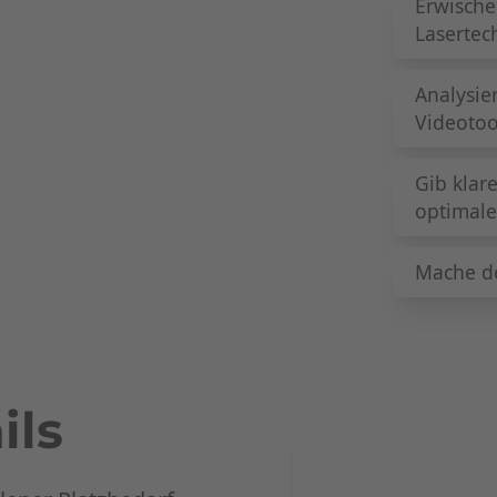
Erwische
Lasertec
Analysi
Videotoo
Gib klar
optimale
Mache de
ils