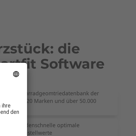
zstück: die
artfit Software
eichste Fahrradgeomtriedatenbank der
 mehr als 120 Marken und über 50.000
 Modelle
t in Sekundenschnelle optimale
öße + Einstellwerte