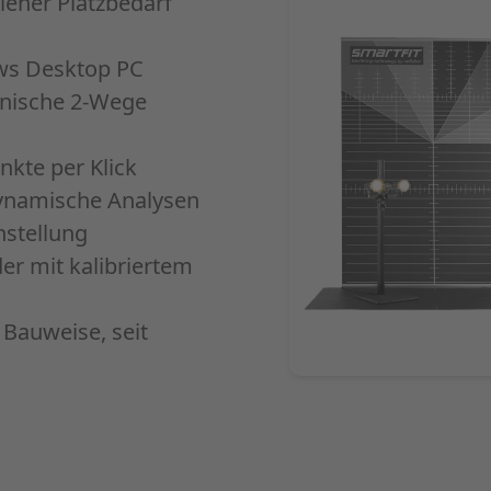
ener Platzbedarf
ows Desktop PC
onische 2-Wege
kte per Klick
ynamische Analysen
nstellung
er mit kalibriertem
 Bauweise, seit