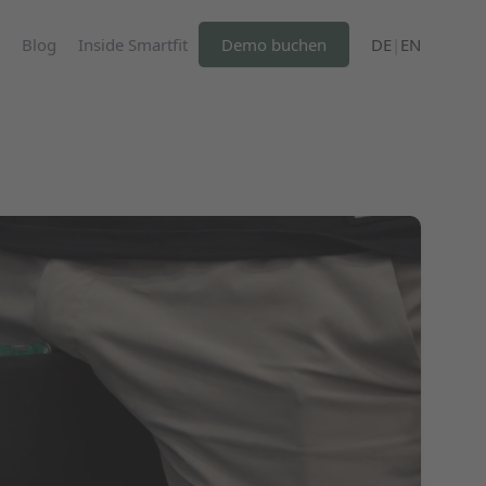
Blog
Inside Smartfit
Demo buchen
DE
|
EN