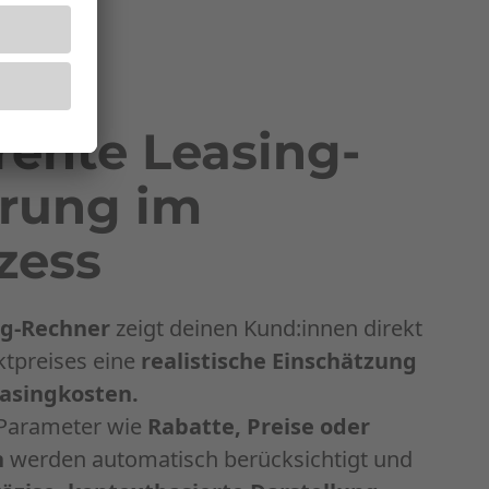
rente Leasing-
erung im
zess
ng-Rechner
zeigt deinen Kund:innen direkt
ktpreises eine
realistische Einschätzung
asingkosten.
 Parameter wie
Rabatte, Preise oder
n
werden automatisch berücksichtigt und