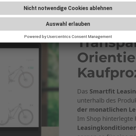
Transpa
Orienti
Kaufpro
Das
Smartfit Leasi
unterhalb des Produ
der monatlichen Le
Im Shop hinterlegte
Leasingkonditione