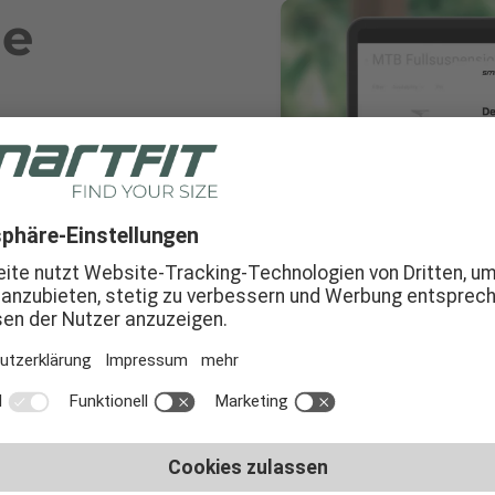
le
inen Kund:innen eine
ientierung
direkt im
lche monatliche
sichtlich entsteht –
t zu verlassen.
deinen Shop und die
en
, sodass es sich
deine