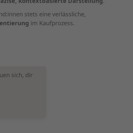
äzise, kontextbasierte Darstellung
.
d:innen stets eine verlässliche,
entierung
im Kaufprozess.
en sich, dir