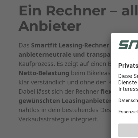
Ein Rechner – al
Anbieter
Das
Smartfit Leasing-Rechner
bietet de
anbieterneutrale und transparente Or
Kaufprozess. Es zeigt auf einen Blick, we
Netto-Belastung
beim Bikeleasing voraus
klar verständlich und ohne den Kaufkontex
Dabei lässt sich der Rechner
flexibel an 
gewünschten Leasinganbieter anpass
nahtlos in dein bestehendes Design und 
Verkaufsstrategie integriert.