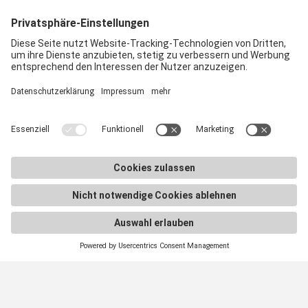
angelegt. Bei
Flyeralarm
könnt ihr es euch schnell und
einfach bestellen.
Die Druckdatei könnt ihr euch hier direkt
herunterladen:
Point of Fit | Roll-up | 100 x 200 cm
Download
POF - Roll-up.pdf
—
29.8MB
Radlabor GmbH
Heinrich-von-Stephan-Str. 5c
79100
Freiburg