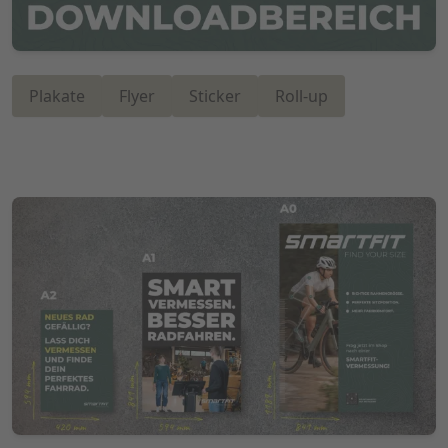
Plakate
Flyer
Sticker
Roll-up