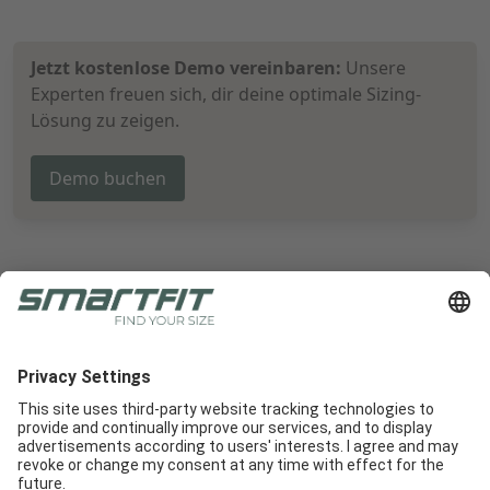
Jetzt kostenlose Demo vereinbaren:
Unsere
Experten freuen sich, dir deine optimale Sizing-
Lösung zu zeigen.
Demo buchen
Radlabor GmbH
Heinrich-von-Stephan-Str. 5c
79100
Freiburg
Smartfit
Support
Rechtliche Hinweise