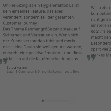
Online-Sizing ist ein Hygienefaktor. Es ist
Wir trete
kein einzelnes Feature, das alles
kompetente
verändert, sondern Teil der gesamten
richtige S
Customer Journey.
einstellen
Das Thema Rahmengröße zahlt stark auf
noch nie au
Sicherheit und Vertrauen ein. Wenn sich
macht den 
der Kunde verstanden fühlt und merkt,
Besonders
dass seine Daten sinnvoll genutzt werden,
spart viel 
entsteht eine positive Emotion – und diese
starkes Ma
wirkt sich auf die Kaufentscheidung aus.
Sergej Kosyrev
Leiter E-Commerce & Online-Marketing | Lucky Bike