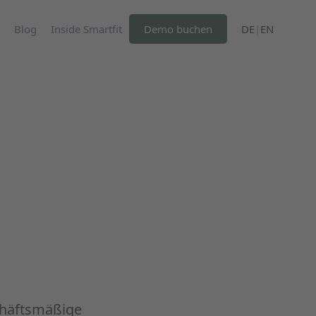
Blog
Inside Smartfit
Demo buchen
DE
|
EN
chäftsmäßige