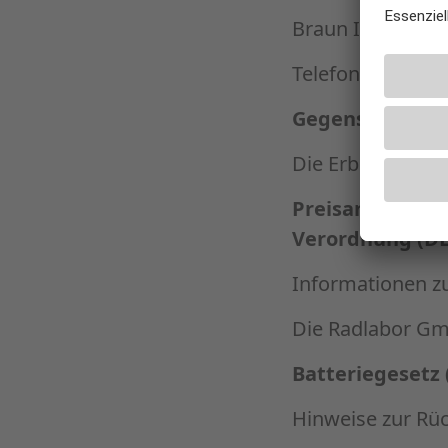
Braun ITS, Sven
Telefon: +49 766
Gegenstand de
Die Erbringung v
Preisangaben g
Verordnung (DL
Informationen z
Die Radlabor Gmb
Batteriegesetz 
Hinweise zur Rü