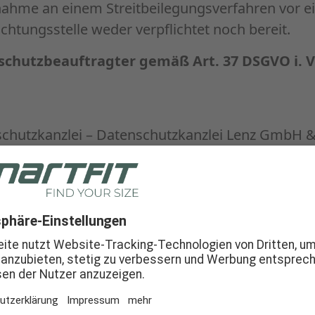
lnahme an einem Streitbeilegungsverfahren vor e
chtungsstelle weder verpflichtet noch bereit.
chutzbeauftragter gemäß Art. 37 DSGVO i. V. 
chutzkanzlei – Datenschutzkanzlei Lenz GmbH &
0
Datenschutz oder weiteren datenschutzrechtlich
 eine E-Mail an folgende E-Mail-Adresse senden:
labor.de
reuung dieser Website: