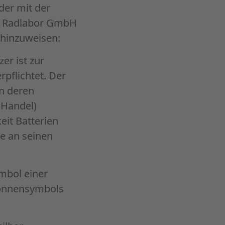
er mit der
die Radlabor GmbH
 hinzuweisen:
er ist zur
pflichtet. Der
in deren
 Handel)
eit Batterien
e an seinen
ymbol einer
tonnensymbols