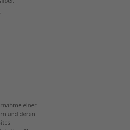
ilber.
r
ernahme einer
ern und deren
ites