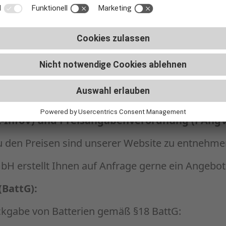
 Braun, Nägelseesraße 12, 79288 Gottenheim
5 80830-0, E-Mail: info@braun-its.de
s Unternehmens der Radlabor GmbH:
on sportwissenschaftlichen Dienstleistungen.
emäß § 4 Dienstleistungs-Informationspflich
-InfoV) und Preisangabenverordnung (PAngV
u den Preisen sind unserer Website zu entnehme
H erstellt Ihnen auf Anfrage gerne ein Angebot
(BattG):
ckgabe von Batterien gemäß §18 BattG: