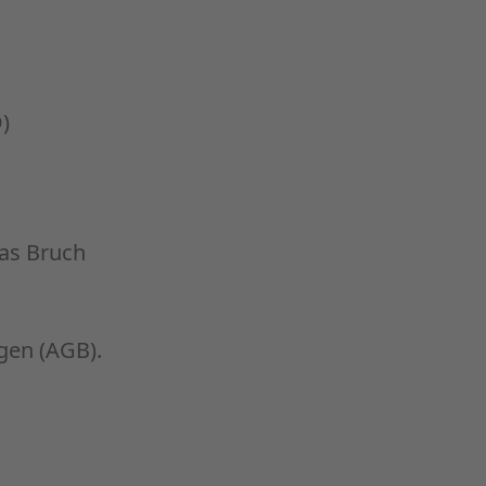
)
eas Bruch
gen (AGB).