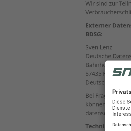
Wir sind zur Tei
Verbraucherschli
Externer Datens
BDSG:
Sven Lenz
Deutsche Datens
Bahnhofstraße 5
87435 Kempten
Deutschland
Bei Fragen zum 
können Sie gerne
datenschutz@rad
Technische Bet