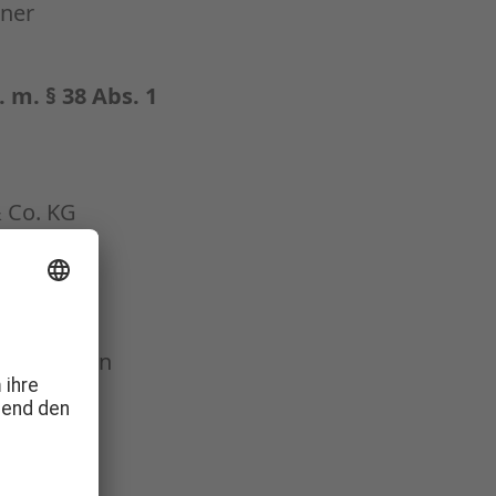
iner
m. § 38 Abs. 1
 Co. KG
en Anliegen