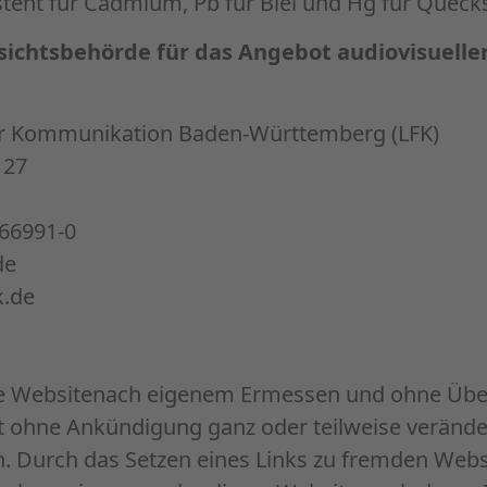
steht für Cadmium, Pb für Blei und Hg für Quecks
sichtsbehörde für das Angebot audiovisuelle
ür Kommunikation Baden-Württemberg (LFK)
 27
 66991-0
de
k.de
se Websitenach eigenem Ermessen und ohne Üb
it ohne Ankündigung ganz oder teilweise veränd
en. Durch das Setzen eines Links zu fremden Webs