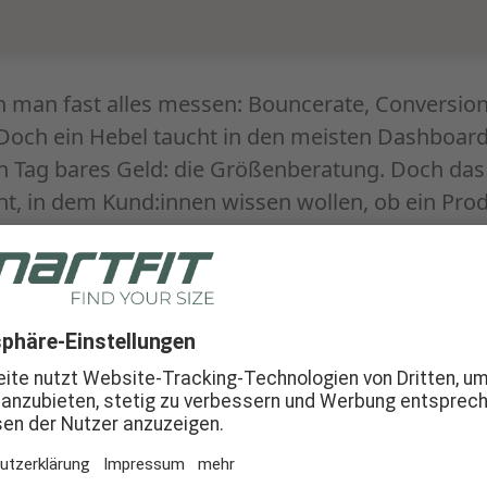
man fast alles messen: Bouncerate, Conversion,
och ein Hebel taucht in den meisten Dashboards
n Tag bares Geld: die Größenberatung. Doch das i
 in dem Kund:innen wissen wollen, ob ein Produ
b. Sie klicken weg, springen zur Konkurrenz oder
ehrere Größen – mit allen logistischen und finan
h als Händler:in.
dhandel ist das Problem besonders ausgeprägt. S
tige Größe nicht nur über Komfort, sondern auch 
herheit. Trotzdem behandeln viele Online-Shops
flichtangabe – und verschenken damit einen der 
rhaupt. Die folgenden fünf Fehler tauchen dabe