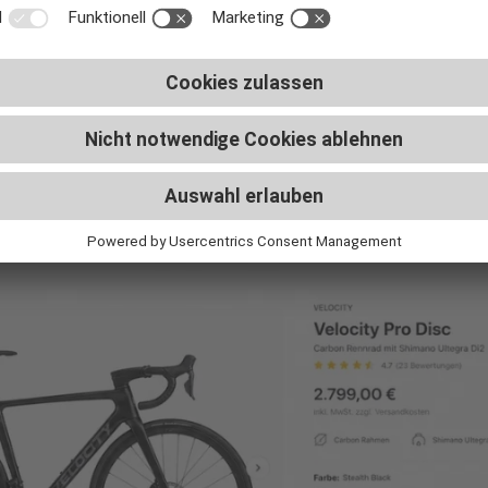
nd systematisch angeht, kann seinen Umsatz spür
in auf Hersteller-Größentabell