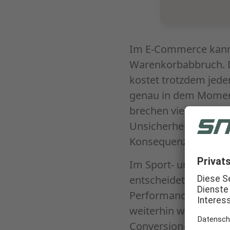
Im E-Commerce kann 
Warenkorbabbruch. D
kostet trotzdem jede
genau in dem Moment,
brechen viele Käufe a
Unsicherheit gleich m
Konsequenzen für dic
Im Sport- und Fahrra
entscheidet die rich
Performance und Sic
weiterhin wie eine P
Conversion-Hebel übe