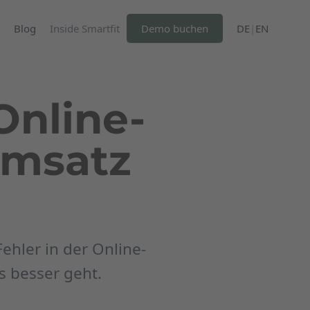
Blog
Inside Smartfit
Demo buchen
DE
|
EN
Online-
Umsatz
ehler in der Online-
s besser geht.