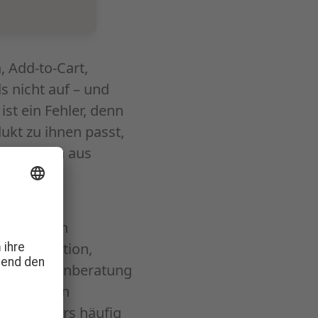
 Add-to-Cart,
 nicht auf – und
st ein Fehler, denn
kt zu ihnen passt,
 bestellen aus
ziellen
chließlich
über Funktion,
 die Größenberatung
wichtigsten
i besonders häufig