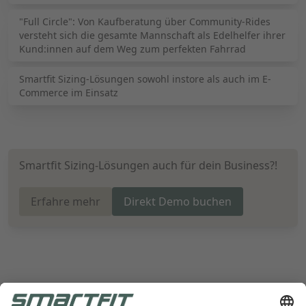
"Full Circle": Von Kaufberatung über Community-Rides
versteht sich die gesamte Mannschaft als Edelhelfer ihrer
Kund:innen auf dem Weg zum perfekten Fahrrad
Smartfit Sizing-Lösungen sowohl instore als auch im E-
Commerce im Einsatz
Smartfit Sizing-Lösungen auch für dein Business?!
Erfahre mehr
Direkt Demo buchen