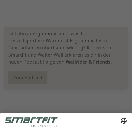
Ist Fahrradergonomie auch was für
Freizeitsportler? Warum ist Ergonomie beim
Fahrradfahren überhaupt wichtig? Robert von
Smartfit und Walter Wall erklären es dir in der
neuen Podcast-Folge von
Wallrider & Friends.
Zum Podcast
Radlabor GmbH