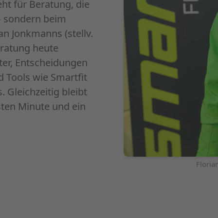
ht für Beratung, die
 – sondern beim
n Jonkmanns (stellv.
eratung heute
ter, Entscheidungen
d Tools wie Smartfit
 Gleichzeitig bleibt
sten Minute und ein
Foto: Zweirad-Center Vogel
Floria