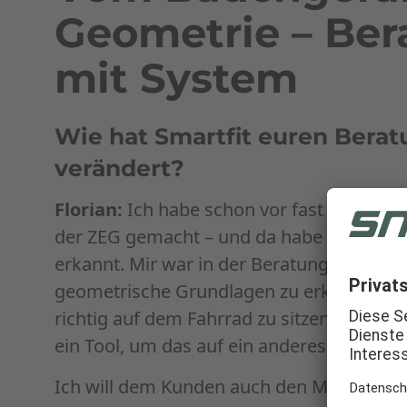
Geometrie – Be
mit System
Wie hat Smartfit euren Bera
verändert?
Florian:
Ich habe schon vor fast zehn Jahr
der ZEG gemacht – und da habe ich den 
erkannt. Mir war in der Beratung immer 
geometrische Grundlagen zu erklären und
richtig auf dem Fahrrad zu sitzen. Durch e
ein Tool, um das auf ein anderes Level zu 
Ich will dem Kunden auch den Mehrwert 