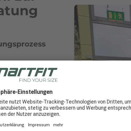
ratung
tungsprozess
en eine Schulung bei
Mehrwert schon
wichtig, dem Kunden
 auch, was es heißt,
uch haben wir jetzt
bringen.
erklären, warum es