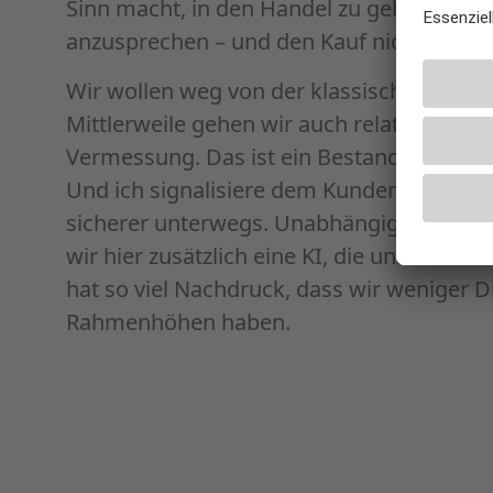
Sinn macht, in den Handel zu gehen und u
anzusprechen – und den Kauf nicht online
Wir wollen weg von der klassischen Bedar
Mittlerweile gehen wir auch relativ schnell 
Vermessung. Das ist ein Bestandteil, den
Und ich signalisiere dem Kunden damit auc
sicherer unterwegs. Unabhängig von me
wir hier zusätzlich eine KI, die uns eine Hil
hat so viel Nachdruck, dass wir weniger 
Rahmenhöhen haben.