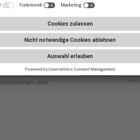
ns als Fachleute
 abzuwickeln.
fsanalyse.
ins Sizing rein, in die
 wir leben möchten.
h: ‚Du bist einfach
iner Meinung haben
festellung gibt.‘ Das
Foto: Zweirad-Center Vogel
Bikes
Diskussionen über