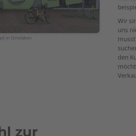
beispi
Wir si
uns ni
el in Dinslaken
musst 
suchen
den Ku
möchte
Verkau
l zur