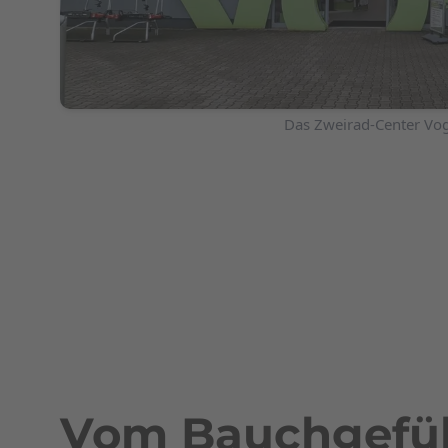
Foto: Zweirad-Center Vogel
Das Zweirad-Center Vog
Vom Bauchgefüh