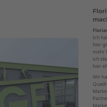
Flor
mach
Floria
Ich ha
hier 
mehr 
ich st
hier e
Wir ha
Quadr
Marke
Partne
Marken