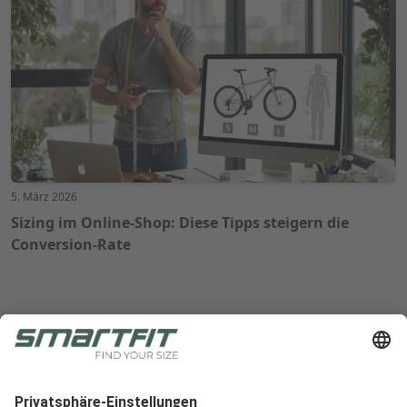
5. März 2026
Sizing im Online-Shop: Diese Tipps steigern die
Conversion-Rate
Radlabor GmbH
Heinrich-von-Stephan-Str. 5c
79100
Freiburg