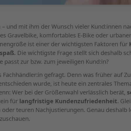
da – und mit ihm der Wunsch vieler Kund:innen n
hes Gravelbike, komfortables E-Bike oder urbaner
mengröße ist einer der wichtigsten Faktoren für
rspaß.
Die wichtigste Frage stellt sich deshalb 
passt zur bzw. zum jeweiligen Kund:in?
ls Fachhändler:in gefragt. Denn was früher auf Z
ntschieden wurde, ist heute ein zentrales Thema
nn: Wer bei der Größenwahl verlässlich berät,
s
ein für
langfristige Kundenzufriedenheit
. Gle
n
oder teuren Nachjustierungen. Genau deshalb lo
zuschauen.