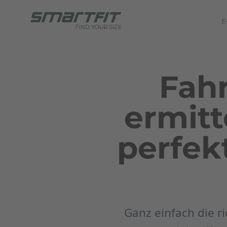
E
Fah
ermitt
perfek
Ganz einfach die r