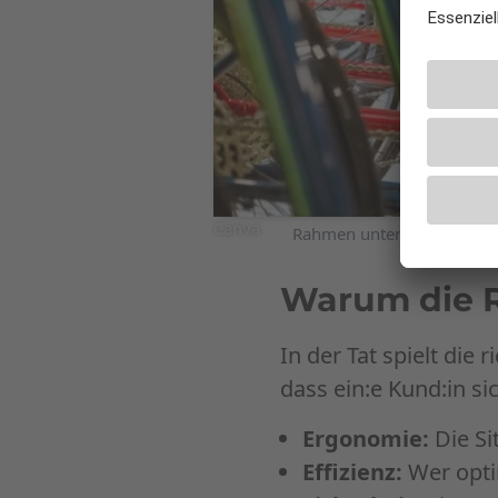
Canva
Rahmen unterscheiden sich,
Warum die R
In der Tat spielt di
dass ein:e Kund:in si
Ergonomie:
Die Si
Effizienz:
Wer opti