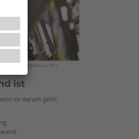
her passt am besten zu dir?
d ist
 wenn es darum geht,
ng.
ufwand.