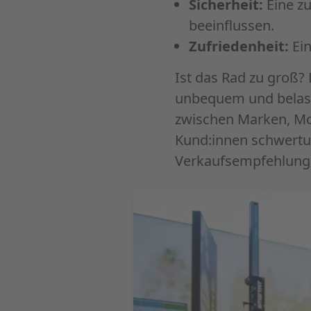
Sicherheit:
Eine z
beeinflussen.
Zufriedenheit:
Ei
Ist das Rad zu groß? 
unbequem und belaste
zwischen Marken, Mod
Kund:innen schwertun
Verkaufsempfehlung i