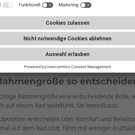
 je nach Hersteller, in ihren Größen und Geometrien - aber welc
ahmengröße so entscheiden
e richtige Rahmengröße eine entscheidende Rolle,
ch auf einem Rad wohlfühlt. Sie beeinflusst:
tzposition entscheidet über Komfort und Belastu
mal auf dem Rad sitzt, fährt mit weniger Krafta