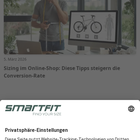
5. März 2026
Sizing im Online-Shop: Diese Tipps steigern die
Conversion-Rate
Radlabor GmbH
Heinrich-von-Stephan-Str. 5c
79100
Freiburg