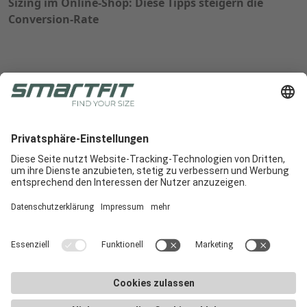
Sizing im Online-Shop: Diese Tipps steigern die
Conversion-Rate
Radlabor GmbH
Heinrich-von-Stephan-Str. 5c
79100
Freiburg
Smartfit
Support
Rechtliche Hinweise
E-Commerce
Support
AGB
In-Store
E-Commerce-Docs
Impressum
Demo buchen
Downloads
Datenschutz
Karriere
Marketingmaterialien
Cookie Einstellungen
Newsletter
FAQ
Smartfit-Händler