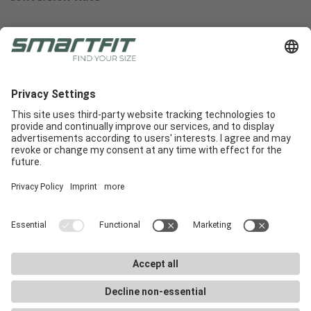
Radlabor GmbH
Heinrich-von-Stephan-Str. 5c
79100
Freiburg
Smartfit
Support
Rechtliche Hinweise
E-Commerce
Support
AGB
In-Store
E-Commerce-Docs
Impressum
Demo buchen
Downloads
Datenschutz
Karriere
Marketingmaterialien
Cookie Einstellungen
Newsletter
FAQ
Smartfit-Händler